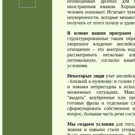
необходимый арсенал для п
иностранным языком. Хорош
человек понимает. Исчезает чув
неуверенности, которые мешаю
получать от этого пользу и удов
В основе наших программ
–
структурированные таким обр
уверенное владение английс
отношение – это контроль над
рассматривать несколько а
оптимальную, согласно ва
условиям.
Некоторые люди
учат английск
- близкий к нулевому: в голове 
и навыки непригодны к испо
жизненных ситуациях. Мак
"выдать" зазубренные или пр
готовые фразы и отдельные с
сформулировать собственное 
вопрос, большая часть речи сос
Мы создаем условия
для того
знания и навыки стали упор
было легко комбинировать. Для