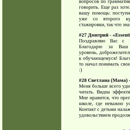
вопросов по грамматике
говорить. Еще раз хоте
вашу помощь: поступил
уже со второго ку
стажировки, так что зн
#27 Дмитрий - «Essenti
Поздравляю Вас с 
Благодарю за Ваш 
уровень, доброжелате
к обучающемуся! Благ
то начал понимать сво
:)
#28 Светлана (Мама) 
Меня больше всего удив
читать. Видна эффект
Мне нравится, что преп
школе, где неважно у
Контакт с детьми нала
удовольствием продолж