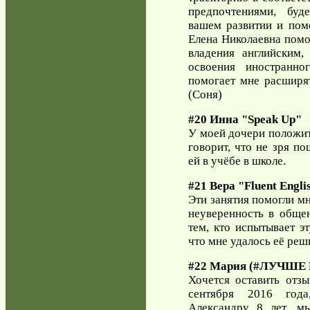
предпочтениями, буд
вашем развитии и пом
Елена Николаевна помо
владения английским
освоения иностранн
помогает мне расширят
(Соня)
#20 Инна "Speak Up"
У моей дочери положит
говорит, что не зря по
ей в учёбе в школе.
#21 Вера "Fluent Englis
Эти занятия помогли мн
неуверенность в обще
тем, кто испытывает эт
что мне удалось её реш
#22 Мария (#ЛУЧШЕ
Хочется оставить отз
сентября 2016 год
Александру 8 лет, м