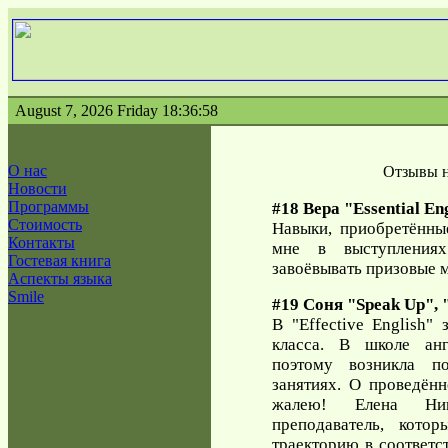
August 7, 2026 Friday 18:36:58
О нас
Отзывы н
Новости
Программы
#18 Вера "Essential En
Стоимость
Навыки, приобретённы
Контакты
мне в выступлениях
Гостевая книга
завоёвывать призовые м
Аспекты языка
Smile
#19 Соня "Speak Up", "
В "Effective English"
класса. В школе анг
поэтому возникла по
занятиях. О проведён
жалею! Елена Ник
преподаватель, кото
траекторию в соответс