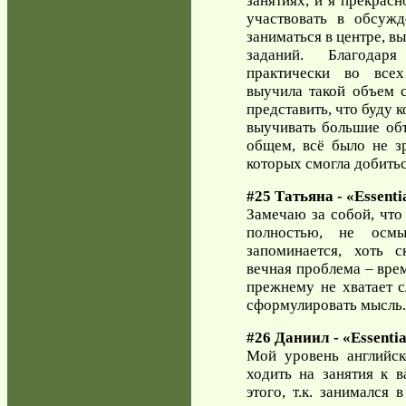
занятиях, и я прекрас
участвовать в обсужд
заниматься в центре, в
заданий. Благодар
практически во все
выучила такой объем с
представить, что буду 
выучивать большие объ
общем, всё было не з
которых смогла добить
#25 Татьяна - «Essenti
Замечаю за собой, что 
полностью, не осм
запоминается, хоть с
вечная проблема – врем
прежнему не хватает с
сформулировать мысль.
#26 Даниил - «Essential
Мой уровень английск
ходить на занятия к в
этого, т.к. занимался